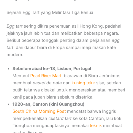
Sejarah Egg Tart yang Melintasi Tiga Benua
Egg tart
sering dikira penemuan asli Hong Kong, padahal
jejaknya jauh lebih tua dan melibatkan beberapa negara.
Berikut beberapa tonggak penting dalam perjalanan
egg
tart
, dari dapur biara di Eropa sampai meja makan kafe
modern.
Sebelum abad ke-18, Lisbon, Portugal
Menurut
Pearl River Mart
, biarawan di Biara Jerónimos
membuat
pastel de nata
dari
kuning telur
sisa, setelah
putih telurnya dipakai untuk mengeraskan atau memberi
kanji pada jubah biara sebelum disetrika.
1920-an, Canton (kini Guangzhou)
South China Morning Post
mencatat bahwa Inggris
memperkenalkan
custard tart
ke kota Canton, lalu koki
Tionghoa mengadaptasinya memakai
teknik
membuat
pastry dim sum.