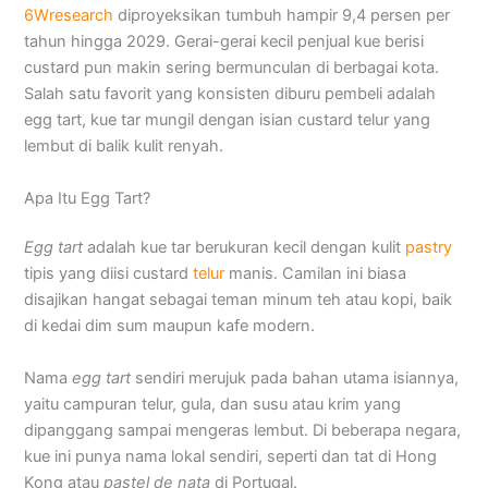
6Wresearch
diproyeksikan tumbuh hampir 9,4 persen per
tahun hingga 2029. Gerai-gerai kecil penjual kue berisi
custard pun makin sering bermunculan di berbagai kota.
Salah satu favorit yang konsisten diburu pembeli adalah
egg tart, kue tar mungil dengan isian custard telur yang
lembut di balik kulit renyah.
Apa Itu Egg Tart?
Egg tart
adalah kue tar berukuran kecil dengan kulit
pastry
tipis yang diisi custard
telur
manis. Camilan ini biasa
disajikan hangat sebagai teman minum teh atau kopi, baik
di kedai dim sum maupun kafe modern.
Nama
egg tart
sendiri merujuk pada bahan utama isiannya,
yaitu campuran telur, gula, dan susu atau krim yang
dipanggang sampai mengeras lembut. Di beberapa negara,
kue ini punya nama lokal sendiri, seperti dan tat di Hong
Kong atau
pastel de nata
di Portugal.