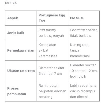
jualnya.
Portuguese Egg
Aspek
Pie Susu
Tart
Puff pastry
Shortcrust
padat,
Jenis kulit
berlapis, renyah
tidak berlapis
Kecoklatan
Kuning rata,
Permukaan isian
akibat
tanpa
karamelisasi
karamelisasi
Diameter sekitar
Diameter sekitar
Ukuran rata-rata
10 sampai 12 cm,
5 sampai 7 cm
lebih pipih
Rumit, butuh
Lebih sederhana,
Proses
pelipatan adonan
cukup dicampur
pembuatan
berulang
dan dicetak