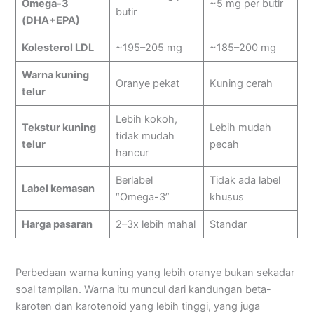
Omega-3
~5 mg per butir
butir
(DHA+EPA)
Kolesterol LDL
~195–205 mg
~185–200 mg
Warna kuning
Oranye pekat
Kuning cerah
telur
Lebih kokoh,
Tekstur kuning
Lebih mudah
tidak mudah
telur
pecah
hancur
Berlabel
Tidak ada label
Label kemasan
“Omega-3”
khusus
Harga pasaran
2–3x lebih mahal
Standar
Perbedaan warna kuning yang lebih oranye bukan sekadar
soal tampilan. Warna itu muncul dari kandungan beta-
karoten dan karotenoid yang lebih tinggi, yang juga