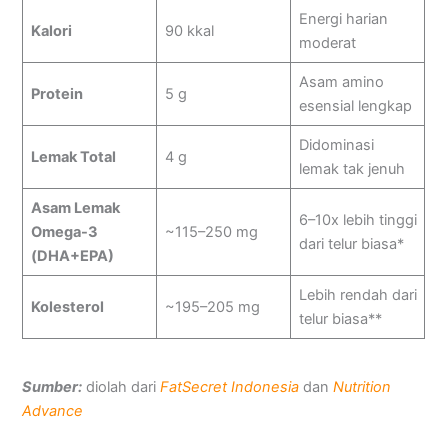
Energi harian
Kalori
90 kkal
moderat
Asam amino
Protein
5 g
esensial lengkap
Didominasi
Lemak Total
4 g
lemak tak jenuh
Asam Lemak
6–10x lebih tinggi
Omega-3
~115–250 mg
dari telur biasa*
(DHA+EPA)
Lebih rendah dari
Kolesterol
~195–205 mg
telur biasa**
Sumber:
diolah dari
FatSecret Indonesia
dan
Nutrition
Advance