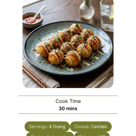
Cook Time
minutes
30
mins
Servings:
4
Orang
Course:
Camilan