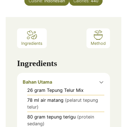
Cuisine:
Indonesian
Calories:
440
Ingredients
Method
Ingredients
Bahan Utama
26
gram
Tepung Telur Mix
78
ml
air matang
(pelarut tepung
telur)
80
gram
tepung terigu
(protein
sedang)