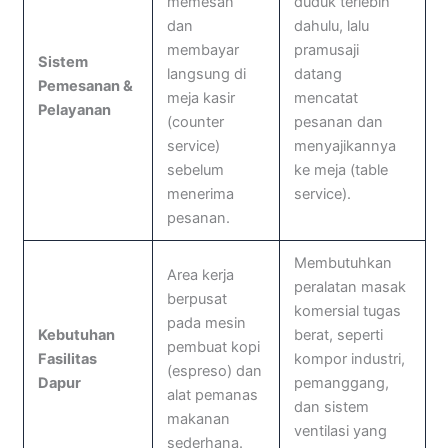
memesan
duduk terlebih
dan
dahulu, lalu
membayar
pramusaji
Sistem
langsung di
datang
Pemesanan &
meja kasir
mencatat
Pelayanan
(counter
pesanan dan
service)
menyajikannya
sebelum
ke meja (table
menerima
service).
pesanan.
Membutuhkan
Area kerja
peralatan masak
berpusat
komersial tugas
pada mesin
Kebutuhan
berat, seperti
pembuat kopi
Fasilitas
kompor industri,
(espreso) dan
Dapur
pemanggang,
alat pemanas
dan sistem
makanan
ventilasi yang
sederhana.