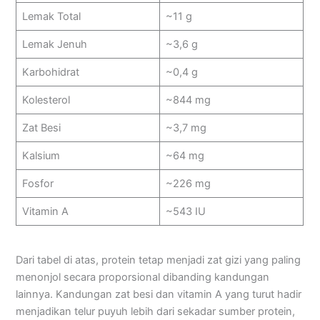
Lemak Total
~11 g
Lemak Jenuh
~3,6 g
Karbohidrat
~0,4 g
Kolesterol
~844 mg
Zat Besi
~3,7 mg
Kalsium
~64 mg
Fosfor
~226 mg
Vitamin A
~543 IU
Dari tabel di atas, protein tetap menjadi zat gizi yang paling
menonjol secara proporsional dibanding kandungan
lainnya. Kandungan zat besi dan vitamin A yang turut hadir
menjadikan telur puyuh lebih dari sekadar sumber protein,