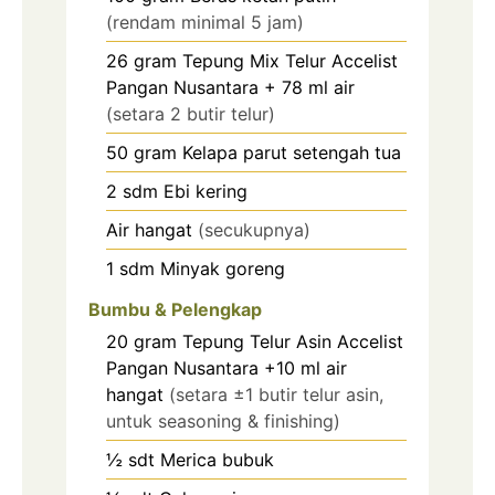
(rendam minimal 5 jam)
26
gram
Tepung Mix Telur Accelist
Pangan Nusantara + 78 ml air
(setara 2 butir telur)
50
gram
Kelapa parut setengah tua
2
sdm
Ebi kering
Air hangat
(secukupnya)
1
sdm
Minyak goreng
Bumbu & Pelengkap
20
gram
Tepung Telur Asin Accelist
Pangan Nusantara +10 ml air
hangat
(setara ±1 butir telur asin,
untuk seasoning & finishing)
½
sdt
Merica bubuk