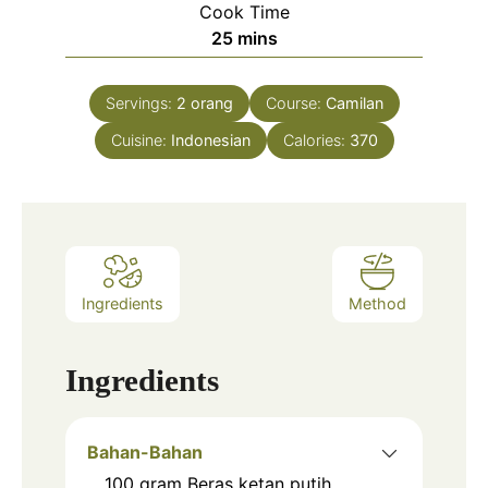
Cook Time
minutes
25
mins
Servings:
2
orang
Course:
Camilan
Cuisine:
Indonesian
Calories:
370
Ingredients
Method
Ingredients
Bahan-Bahan
100
gram
Beras ketan putih